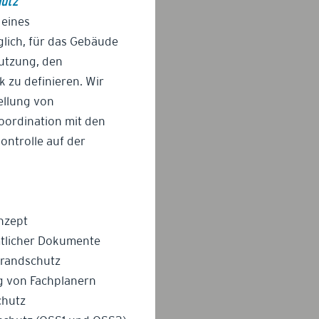
hutz
 eines
glich, für das Gebäude
Nutzung, den
 zu definieren. Wir
ellung von
oordination mit den
ontrolle auf der
nzept
tlicher Dokumente
Brandschutz
g von Fachplanern
chutz