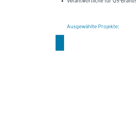
Verantwortliche für QS-Brand
Ausgewählte Projekte:
MFH Aufstockung Meierhof, Vaduz