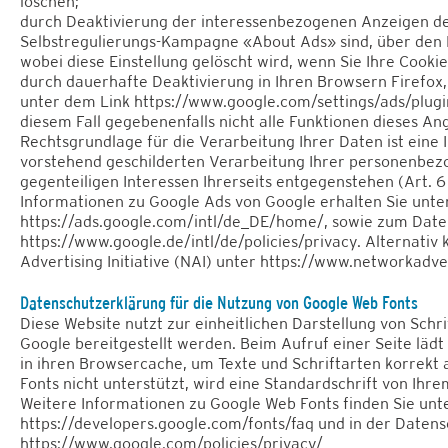
löschen;
durch Deaktivierung der interessenbezogenen Anzeigen der 
Selbstregulierungs-Kampagne «About Ads» sind, über den L
wobei diese Einstellung gelöscht wird, wenn Sie Ihre Cookie
durch dauerhafte Deaktivierung in Ihren Browsern Firefox
unter dem Link https://www.google.com/settings/ads/plugin.
diesem Fall gegebenenfalls nicht alle Funktionen dieses A
Rechtsgrundlage für die Verarbeitung Ihrer Daten ist ein
vorstehend geschilderten Verarbeitung Ihrer personenbe
gegenteiligen Interessen Ihrerseits entgegenstehen (Art. 6 A
Informationen zu Google Ads von Google erhalten Sie unte
https://ads.google.com/intl/de_DE/home/, sowie zum Date
https://www.google.de/intl/de/policies/privacy. Alternativ
Advertising Initiative (NAI) unter https://www.networkadve
Datenschutzerklärung für die Nutzung von Google Web Fonts
Diese Website nutzt zur einheitlichen Darstellung von Schr
Google bereitgestellt werden. Beim Aufruf einer Seite lädt
in ihren Browsercache, um Texte und Schriftarten korrekt
Fonts nicht unterstützt, wird eine Standardschrift von Ih
Weitere Informationen zu Google Web Fonts finden Sie unt
https://developers.google.com/fonts/faq
und in der Datens
https://www.google.com/policies/privacy/