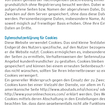
grundsätzlich ohne Registrierung besucht werden. Dabei w
aufgerufene Seiten bzw. Namen der abgerufenen Datei, Da
Zwecken auf dem Server gespeichert, ohne dass diese Dat
werden. Personenbezogene Daten, insbesondere Name, Ad
soweit möglich auf freiwilliger Basis erhoben. Ohne Ihre Ei
Daten an Dritte.
Datenschutzerklärung für Cookies
Diese Website verwendet Cookies. Das sind kleine Textdate
Endgerät des Nutzers spezifische, auf den Nutzer bezogen
er die Website nutzt. Cookies ermöglichen es, insbesonde
der Seiten zu ermitteln, Verhaltensweisen der Seitennutzu
Angebot kundenfreundlicher zu gestalten. Cookies bleiben
gespeichert und können bei einem erneuten Seitenbesuch
das nicht wünschen, sollten Sie Ihren Internetbrowser so e
Cookies verweigert.
Ein genereller Widerspruch gegen den Einsatz der zu Zwe
Cookies kann bei einer Vielzahl der Dienste, vor allem im Fa
amerikanische Seite
http://www.aboutads.info/choices/
ode
http://www.youronlinechoices.com/
erklärt werden. Des W
Cookies mittels deren Abschaltung in den Einstellungen de
beachten Sie, dass dann gegebenenfalls nicht alle Funktio