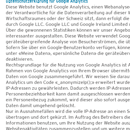
Datenschutzerklärung für Google Analytics
Diese Website benutzt Google Analytics, einen Webanalyse
der Verantwortliche für die Datenverarbeitung auf dieser
Wirtschaftsraumes oder der Schweiz sitzt, dann erfolgt di
durch Google LLC. Google LLC und Google Ireland Limited
Über die gewonnenen Statistiken können wir unser Angebot
interessanter ausgestalten. Diese Website verwendet Goog
geräteübergreifende Analyse von Besucherströmen, die üb
Sofern Sie über ein Google-Benutzerkonto verfügen, können
unter «Meine Daten», «persönliche Daten» die geräteüber
deaktivieren.
Rechtsgrundlage für die Nutzung von Google Analytics ist Art
Rahmen von Google Analytics von Ihrem Browser übermitte
Daten von Google zusammengeführt. Wir weisen Sie darauf 
Analytics um den Code «_anonymizeIp();» erweitert wurde
IP-Adressen zu gewährleisten. Dadurch werden IP-Adressen
Personenbeziehbarkeit kann damit ausgeschlossen werden
ein Personenbezug zukommt, wird dieser also sofort ausg
Daten damit umgehend gelöscht.
Nur in Ausnahmefällen wird die volle IP-Adresse an einen 
übertragen und dort gekürzt. Im Auftrag des Betreibers di
Informationen benutzen, um Ihre Nutzung der Website aus
Websitenaktivitäten zusammenzustellen und um weitere m