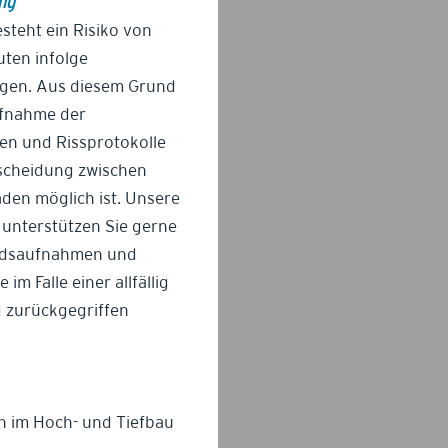
ng
steht ein Risiko von
ten infolge
gen. Aus diesem Grund
ufnahme der
en und Rissprotokolle
rscheidung zwischen
en möglich ist. Unsere
r unterstützen Sie gerne
andsaufnahmen und
m Falle einer allfällig
 zurückgegriffen
n im Hoch- und Tiefbau